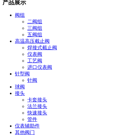
产品展示
阀组
二阀组
三阀组
五阀组
高温高压截止阀
焊接式截止阀
仪表阀
工艺阀
进口仪表阀
针型阀
针阀
球阀
接头
卡套接头
法兰接头
快速接头
管件
仪表辅助件
其他阀门