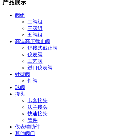
产品展示
阀组
二阀组
三阀组
五阀组
高温高压截止阀
焊接式截止阀
仪表阀
工艺阀
进口仪表阀
针型阀
针阀
球阀
接头
卡套接头
法兰接头
快速接头
管件
仪表辅助件
其他阀门