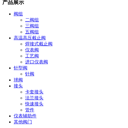
产品展示
阀组
二阀组
三阀组
五阀组
高温高压截止阀
焊接式截止阀
仪表阀
工艺阀
进口仪表阀
针型阀
针阀
球阀
接头
卡套接头
法兰接头
快速接头
管件
仪表辅助件
其他阀门